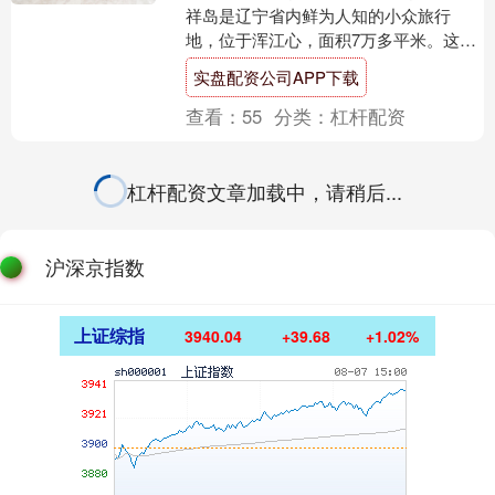
祥岛是辽宁省内鲜为人知的小众旅行
地，位于浑江心，面积7万多平米。这里
是一岛一酒店，人少景美、私密性极
实盘配资公司APP下载
强，远离喧嚣，氛围感拉满....
查看：
55
分类：
杠杆配资
杠杆配资文章加载中，请稍后...
沪深京指数
上证综指
3940.04
+39.68
+1.02%