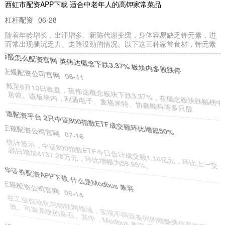
西虹市配资APP下载 适合中老年人的高钾家常菜品
杠杆配资
06-28
随着年龄增长，出汗增多、新陈代谢变缓，身体容易缺乏钾元素，进
而常出现腿沉乏力、走路没劲的情况。以下这三种家常食材，钾元素
炒股怎么配资官网 英伟达概念下跌3.37% 板块内多股跌停
正规配资公司官网
06-11
截至6月10日收盘，英伟达概念板块下跌3.37%，在概念板块跌幅榜中
居前。该板块内，利通电子、麦格米特、协鑫能科等多只股
有道配资平台 2只中证800指数ETF成交额环比增超50%
正规配资公司官网
07-16
统计显示，中证800指数ETF今日合计成交额1.10亿元，环比上一交
易日增加4137.28万元，环比增幅为59.95%。
联华证券配资APP下载 什么是Modbus 兼容
正规配资公司官网
06-14
在工业自动化与物联网领域，实现不同设备间的顺畅通信是构建高
效、可靠系统的基石。其中，Modbus 兼容 是一个至关重要的