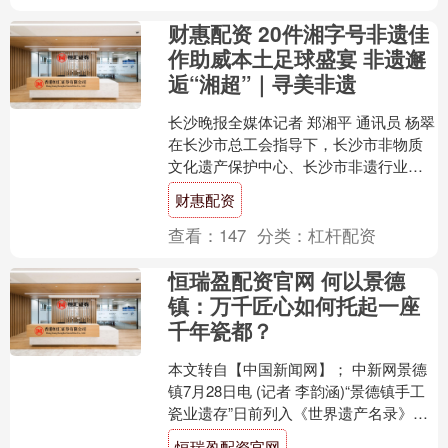
财惠配资 20件湘字号非遗佳
作助威本土足球盛宴 非遗邂
逅“湘超”｜寻美非遗
长沙晚报全媒体记者 郑湘平 通讯员 杨翠
在长沙市总工会指导下，长沙市非物质
文化遗产保护中心、长沙市非遗行业工
会联合会依托2026“烟火长沙 非遗好
财惠配资
物”征集活动....
查看：
147
分类：
杠杆配资
恒瑞盈配资官网 何以景德
镇：万千匠心如何托起一座
千年瓷都？
本文转自【中国新闻网】； 中新网景德
镇7月28日电 (记者 李韵涵)“景德镇手工
瓷业遗存”日前列入《世界遗产名录》，
这座守着窑火走过千年的“瓷都”，由此站
恒瑞盈配资官网