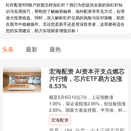
杠杆配资XIII散户炒股怎样加杠杆？我们为您提供全面的加杠杆知
识与实用技巧，帮助您了解融资融券、场外配资等常见方式，合理
放大投资收益。同时，深入解析杠杆交易的风险与应对策略，助您
在股市中稳健操作。无论您是新手还是资深投资者，这里都有适合
您的实用建议，助力实现财富增值目标！
头条
最新
最热
宏海配资 AI资本开支点燃芯
片行情，芯片ETF易方达涨
8.53%
截至5月6日10点7分，上证指数涨
1.00%，深证成指涨2.05%，创业板指涨
2.93%。国家大基金持股、半导体、科创
次新股等板块涨幅居前。 ETF方面，芯
宏海配资
片E....
查看：
189
分类：
十大正规实盘配