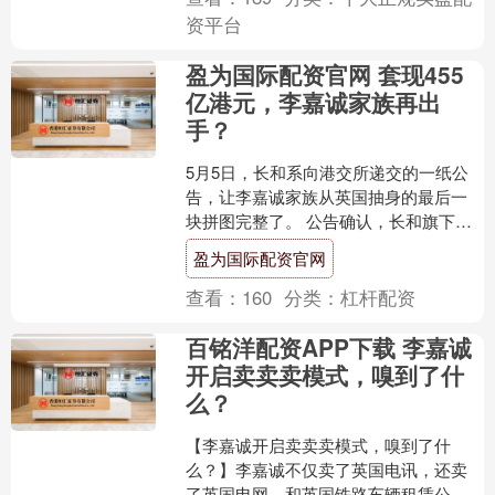
资平台
盈为国际配资官网 套现455
亿港元，李嘉诚家族再出
手？
5月5日，长和系向港交所递交的一纸公
告，让李嘉诚家族从英国抽身的最后一
块拼图完整了。 公告确认，长和旗下电
讯业务集团CKHGT持有的
盈为国际配资官网
VodafoneThree ....
查看：
160
分类：
杠杆配资
百铭洋配资APP下载 李嘉诚
开启卖卖卖模式，嗅到了什
么？
【李嘉诚开启卖卖卖模式，嗅到了什
么？】李嘉诚不仅卖了英国电讯，还卖
了英国电网，和英国铁路车辆租赁公