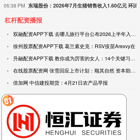
05:37 PM
德迈仕：拟2.07亿元收购上海数明25%股权
德迈仕(301007.SZ)公告称，公司拟以现金2.07亿元收购德盈智投所持上海数明25%股权。预计本次交易完成后，公司将持有上海数明25%的股权。本次交易构成关联交易，尚需提交
杠杆配资播报
双融配资APP下载 去哪儿旅行平台公布2026上半年入境游热
徐州股票配资APP下载 葛兰素史克：RSV疫苗Arexvy在
升融配资APP下载 教你成为厉害的女人：14个关键习惯，让你
在线股票配资网 张雪回应上市计划：顺其自然 资本助力未来发展
倍加网 中信建投期货：4月21日农产品早报