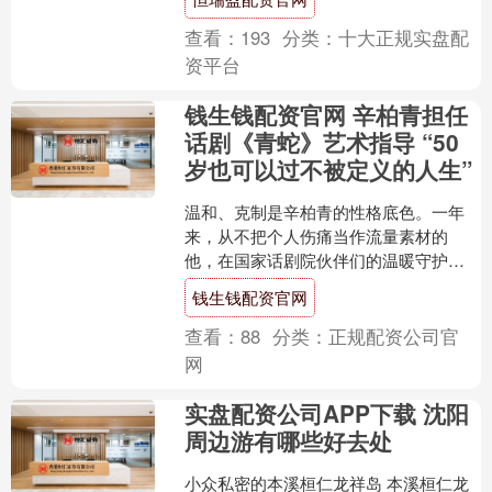
上世界....
查看：
193
分类：
十大正规实盘配
资平台
钱生钱配资官网 辛柏青担任
话剧《青蛇》艺术指导 “50
岁也可以过不被定义的人生”
温和、克制是辛柏青的性格底色。一年
来，从不把个人伤痛当作流量素材的
他，在国家话剧院伙伴们的温暖守护下
不仅再度穿起“苏大人”的宽袍，更是以表
钱生钱配资官网
演指导的身份陪伴话剧《....
查看：
88
分类：
正规配资公司官
网
实盘配资公司APP下载 沈阳
周边游有哪些好去处
小众私密的本溪桓仁龙祥岛 本溪桓仁龙