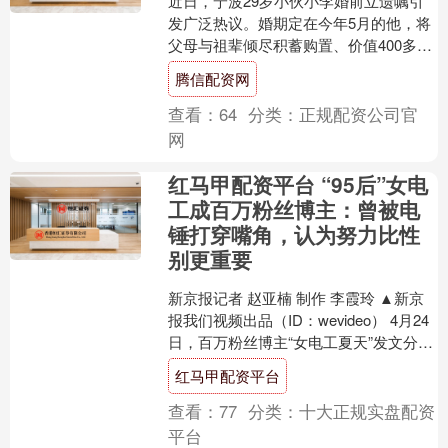
近日，宁波29岁小伙小李婚前立遗嘱引
发广泛热议。婚期定在今年5月的他，将
父母与祖辈倾尽积蓄购置、价值400多万
元的房产，明确指定由父母继承，坦
腾信配资网
言：明天和意外不知....
查看：
64
分类：
正规配资公司官
网
红马甲配资平台 “95后”女电
工成百万粉丝博主：曾被电
锤打穿嘴角，认为努力比性
别更重要
新京报记者 赵亚楠 制作 李霞玲 ▲新京
报我们视频出品（ID：wevideo） 4月24
日，百万粉丝博主“女电工夏天”发文分享
从事电工行业的经历。 今年27岁的....
红马甲配资平台
查看：
77
分类：
十大正规实盘配资
平台