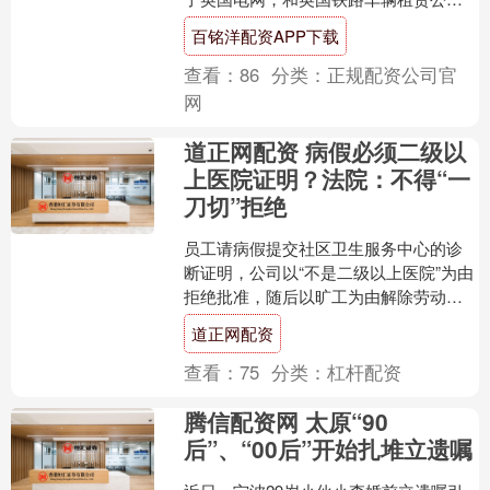
司。 英国电网买了1100多亿港币，英国
百铭洋配资APP下载
电讯卖了455亿，英国....
查看：
86
分类：
正规配资公司官
网
道正网配资 病假必须二级以
上医院证明？法院：不得“一
刀切”拒绝
员工请病假提交社区卫生服务中心的诊
断证明，公司以“不是二级以上医院”为由
拒绝批准，随后以旷工为由解除劳动合
同。 4月27日，北京市第二中级人民法院
道正网配资
通报涉休息休假....
查看：
75
分类：
杠杆配资
腾信配资网 太原“90
后”、“00后”开始扎堆立遗嘱